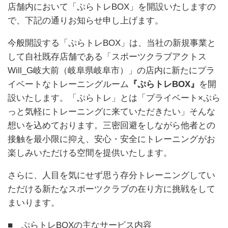
店舗内において「ぷらトレ
BOX
」を開設いたしますの
で、下記の通りお知らせ申し上げます。
今般開設する「ぷらトレ
BOX
」は、当社の新規事業と
して自社既存店舗である「スポーツクラブアクトス
Will_G
岐大前（岐阜県岐阜市）」の店内に新たにプラ
イベートなトレーニングルーム
『ぷらトレ
BOX
』
を開
設いたします。「ぷらトレ」とは「プライベート×ぷら
っと気軽にトレーニングに来ていただきたい」そんな
想いを込めております。三密回避をしながら他者との
接触を最小限に抑え、安心・安全にトレーニングがお
楽しみいただける空間を提供いたします。
さらに、人目を気にせず思う存分トレーニングしてい
ただける新たなスポーツクラブの在り方に挑戦をして
まいります。
■ ぷらトレBOXの主なサービス内容