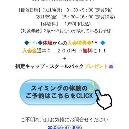
【開催日時】①11/4(月) 8：30～9：30 (定員5名)
②11/29(金) 15：30～16：30 (定員10名)
【体験料】 1,650円(税込)
【対象年齢】3歳〜※おむつが取れているお子様
◆
*
＊
◦
◆
体験
からの
入会特典◆
*
＊
◦
◆
入会金
通常２，２００円
⇒
無料
に
！！
＋
指定キャップ
＋
スクールバック
プレゼント
ご不明な点はお気軽にお問合せください
☎0566-97-3086