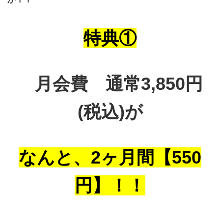
特典①
月会費 通常3,850円
(税込)が
なんと、2ヶ月間【550
円】！！