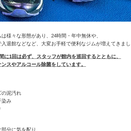
ムは様々な形態があり、24時間・年中無休や、
で入退館などなど、大変お手軽で便利なジムが増えてきまし
時間に1回は必ず、スタッフが館内を巡回するとともに、
ナンスやアルコール除菌をしています。
ズの泥汚れ
汗染み
り
な部分に気を配り、