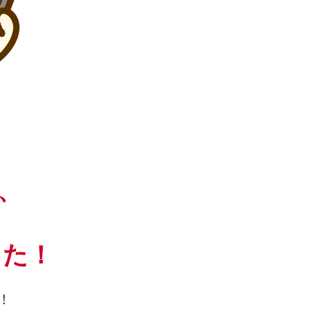
、
した！
！