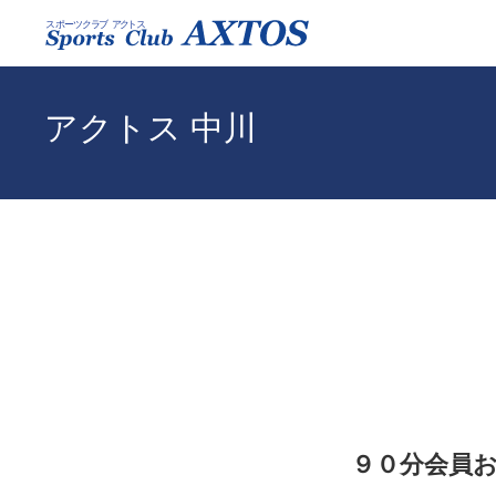
アクトス 中川
９０分会員