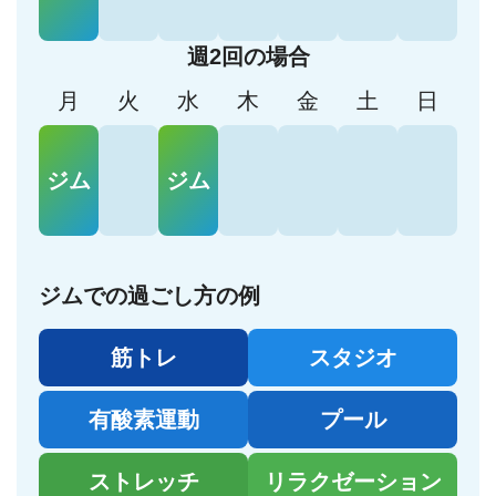
週2回の場合
月
火
水
木
金
土
日
ジム
ジム
ジムでの過ごし方の例
筋トレ
スタジオ
有酸素運動
プール
ストレッチ
リラクゼーション