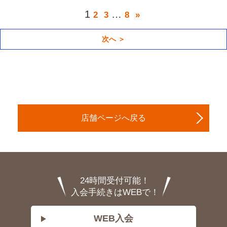
1
…
2
3
8
»
次へ ＞
店舗ページへ戻る
24時間受付可能！
入会手続きはWEBで！
WEB入会