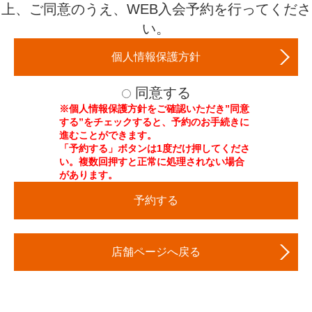
当社が不適当と判断した方。
上、ご同意のうえ、WEB入会予約を行ってくださ
ていただきます。
≪ご入会手続きに必要なもの≫
自身の行動に制御が効かない状況にあり、他の利用者に影響が及ぶ
い。
・発行された予約番号・入会金 （※スクール会員のみ。個人会員
恐れがあると考えられる方。
は入会金はございません。）
その他クラブの施設を利用することが困難であると当社が判断した
・登録手数料（※キャンペーン内容やキャンペーン期間により金額
方。
個人情報保護方針
は異なります。）
退会・休会等の諸手続き、会費等の入金について
・月会費２ヶ月分
同意する
・通帳など口座情報がわかるもの
クラブの退会・休会等の各種手続きに関しては、変更希望月前月の1
※個人情報保護方針をご確認いただき”同意
・金融機関届出印
日〜10日が手続き期間となります。
する”をチェックすると、予約のお手続きに
・免許証など本人様が確認できるもの
各種手続きには、署名が必要です。
進むことができます。
※電話・Fax.・Ｅメール及びホームページからのお問合せではお受
「予約する」ボタンは1度だけ押してくださ
けできません。
入力途中で画面を長時間放置しますと、システムが中断される場合
がございます。このとき入力途中のデータは全て消去されますので
い。複数回押すと正常に処理されない場合
ご契約はご利用の有無にかかわらず、退会の手続きが完了するまで
ご注意下さい。
があります。
継続されます。
入力されました個人情報は、会員登録及びその管理に使用させてい
当社が止むを得ないと判断した場合以外は諸会費、諸費用は返却い
ただきます。また、各種案内やその他必要な連絡をさせていただく
予約する
たしません。
場合がございます。
弊社では、月会費の引き落としを三井住友カード株式会社もしくは
損害責任について
十六電算デジタルサービス株式会社に業務委託しております。
自己の責任と危険負担において、また自己の健康管理に基づ
店舗ページへ戻る
いてクラブ施設を利用していただきます。
クラブ内における人的、物的事故
クラブ施設利用中に生じた盗難・事故等
疾病の発生、悪化その他健康上の傷害を生じた場合