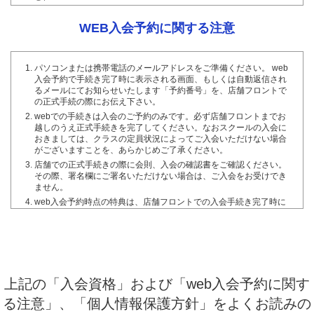
刺青(タトゥを含む）をされていない方。
日本在住で、日本語を理解できる方。
WEB入会予約に関する注意
クラブからの指示に従っていただける方。
過去に当社または他社の運営するスポーツクラブ等において、除名
等の処分を受けたことがない方。
パソコンまたは携帯電話のメールアドレスをご準備ください。 web
入会予約で手続き完了時に表示される画面、もしくは自動返信され
入会後、入会資格に該当しないことや虚偽の申告をしたことが
るメールにてお知らせいたします「予約番号」を、店舗フロントで
発覚した場合、その時点で退会となることをご了承ください。
の正式手続の際にお伝え下さい。
また、現在の健康状態、会員資格及び入会申込書に記載した内
webでの手続きは入会のご予約のみです。必ず店舗フロントまでお
容（住所等）に相違が生じた場合は遅延なくお申し出くださ
越しのうえ正式手続きを完了してください。なおスクールの入会に
い。
おきましては、クラスの定員状況によってご入会いただけない場合
がございますことを、あらかじめご了承ください。
施設利用について
店舗での正式手続きの際に会則、入会の確認書をご確認ください。
その際、署名欄にご署名いただけない場合は、ご入会をお受けでき
下記項目に該当すると当社が判断した場合には、クラブへの
ません。
入場をお断りすることがございます。また、入場後明らかに
web入会予約時点の特典は、店舗フロントでの入会手続き完了時に
なった場合はご退場いただくことがございます。
適用されますが、先着順や数量限定の場合などにおきまして、特典
が終了する場合もございますので、あらかじめご了承ください。
会員会則の（会員資格）に反することが判明した方。およびクラブ
携帯電話のメールアドレスを登録されたとき、メールのドメイン指
の諸規則を遵守しない方。
定受信などのメール受信制限等を行っている場合は、下記のドメイ
酒気を帯びているとき。健康状態を害しており、運動・入浴するこ
ンの受信が有効になるよう、設定の変更を行ってください。
とが好ましくないとき。
@axtos.com
上記の「入会資格」および「web入会予約に関す
体調不良、伝染病など他人に伝染または感染する恐れのある疾病を
自動返信メールが未着の場合でも、web入会予約完了時に画面に表
有する方。
示されます「予約番号」を店舗フロントにてお伝えいただければご
る注意」、「個人情報保護方針」を
よくお読みの
会員の言動に対して、当クラブの安全配慮および秩序の維持から、
入会手続は可能です。ご入会手続き時にメールアドレスを確認させ