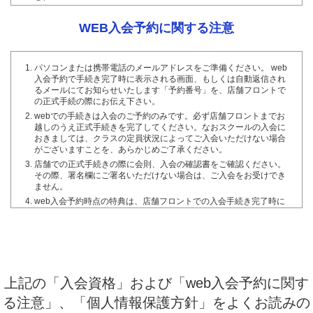
刺青(タトゥを含む）をされていない方。
日本在住で、日本語を理解できる方。
WEB入会予約に関する注意
クラブからの指示に従っていただける方。
過去に当社または他社の運営するスポーツクラブ等において、除名
等の処分を受けたことがない方。
パソコンまたは携帯電話のメールアドレスをご準備ください。 web
入会予約で手続き完了時に表示される画面、もしくは自動返信され
入会後、入会資格に該当しないことや虚偽の申告をしたことが
るメールにてお知らせいたします「予約番号」を、店舗フロントで
発覚した場合、その時点で退会となることをご了承ください。
の正式手続の際にお伝え下さい。
また、現在の健康状態、会員資格及び入会申込書に記載した内
webでの手続きは入会のご予約のみです。必ず店舗フロントまでお
容（住所等）に相違が生じた場合は遅延なくお申し出くださ
越しのうえ正式手続きを完了してください。なおスクールの入会に
い。
おきましては、クラスの定員状況によってご入会いただけない場合
がございますことを、あらかじめご了承ください。
施設利用について
店舗での正式手続きの際に会則、入会の確認書をご確認ください。
その際、署名欄にご署名いただけない場合は、ご入会をお受けでき
下記項目に該当すると当社が判断した場合には、クラブへの
ません。
入場をお断りすることがございます。また、入場後明らかに
web入会予約時点の特典は、店舗フロントでの入会手続き完了時に
なった場合はご退場いただくことがございます。
適用されますが、先着順や数量限定の場合などにおきまして、特典
が終了する場合もございますので、あらかじめご了承ください。
会員会則の（会員資格）に反することが判明した方。およびクラブ
携帯電話のメールアドレスを登録されたとき、メールのドメイン指
の諸規則を遵守しない方。
定受信などのメール受信制限等を行っている場合は、下記のドメイ
酒気を帯びているとき。健康状態を害しており、運動・入浴するこ
ンの受信が有効になるよう、設定の変更を行ってください。
とが好ましくないとき。
@axtos.com
上記の「入会資格」および「web入会予約に関す
体調不良、伝染病など他人に伝染または感染する恐れのある疾病を
自動返信メールが未着の場合でも、web入会予約完了時に画面に表
有する方。
示されます「予約番号」を店舗フロントにてお伝えいただければご
る注意」、「個人情報保護方針」を
よくお読みの
会員の言動に対して、当クラブの安全配慮および秩序の維持から、
入会手続は可能です。ご入会手続き時にメールアドレスを確認させ