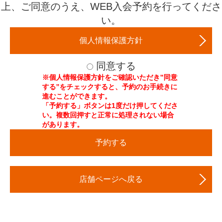
当社が不適当と判断した方。
上、ご同意のうえ、WEB入会予約を行ってくださ
ていただきます。
≪ご入会手続きに必要なもの≫
自身の行動に制御が効かない状況にあり、他の利用者に影響が及ぶ
い。
・発行された予約番号・入会金 （※スクール会員のみ。個人会員
恐れがあると考えられる方。
は入会金はございません。）
その他クラブの施設を利用することが困難であると当社が判断した
・登録手数料（※キャンペーン内容やキャンペーン期間により金額
方。
個人情報保護方針
は異なります。）
退会・休会等の諸手続き、会費等の入金について
・月会費２ヶ月分
同意する
・通帳など口座情報がわかるもの
クラブの退会・休会等の各種手続きに関しては、変更希望月前月の1
※個人情報保護方針をご確認いただき”同意
・金融機関届出印
日〜10日が手続き期間となります。
する”をチェックすると、予約のお手続きに
・免許証など本人様が確認できるもの
各種手続きには、署名が必要です。
進むことができます。
※電話・Fax.・Ｅメール及びホームページからのお問合せではお受
「予約する」ボタンは1度だけ押してくださ
けできません。
入力途中で画面を長時間放置しますと、システムが中断される場合
がございます。このとき入力途中のデータは全て消去されますので
い。複数回押すと正常に処理されない場合
ご契約はご利用の有無にかかわらず、退会の手続きが完了するまで
ご注意下さい。
があります。
継続されます。
入力されました個人情報は、会員登録及びその管理に使用させてい
当社が止むを得ないと判断した場合以外は諸会費、諸費用は返却い
ただきます。また、各種案内やその他必要な連絡をさせていただく
予約する
たしません。
場合がございます。
弊社では、月会費の引き落としを三井住友カード株式会社もしくは
損害責任について
十六電算デジタルサービス株式会社に業務委託しております。
自己の責任と危険負担において、また自己の健康管理に基づ
店舗ページへ戻る
いてクラブ施設を利用していただきます。
クラブ内における人的、物的事故
クラブ施設利用中に生じた盗難・事故等
疾病の発生、悪化その他健康上の傷害を生じた場合