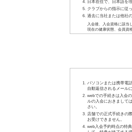
日本在住で、日本語を
クラブからの指示に従
過去に当社または他社
入会後、入会資格に該当
現在の健康状態、会員資
施設利用について
下記項目に該当すると
た、入場後明らかにな
会員会則の（会員資格
酒気を帯びているとき
体調不良、伝染病など
パソコンまたは携帯電話
会員の言動に対して、
自動返信されるメール
自身の行動に制御が効
webでの手続きは入会
ルの入会におきまして
その他クラブの施設を
さい。
店舗での正式手続きの
退会・休会等の諸手続
お受けできません。
クラブの退会・休会等の
web入会予約時点の特
各種手続きには、署名
して、特典が終了する