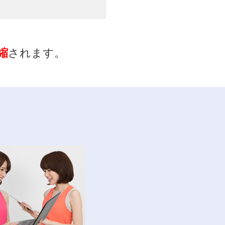
縮
されます。