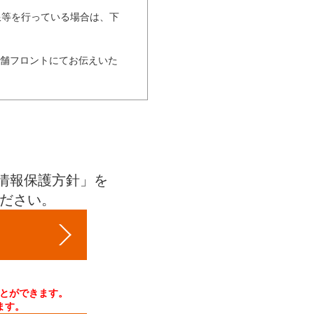
限等を行っている場合は、下
店舗フロントにてお伝えいた
。
用していただきます。
）
ブ施設の利用中、自己の責任
情報保護方針」を
ものとします。
ください。
力途中のデータは全て消去さ
内やその他必要な連絡をさせ
株式会社に業務委託してお
ことができます。
ます。