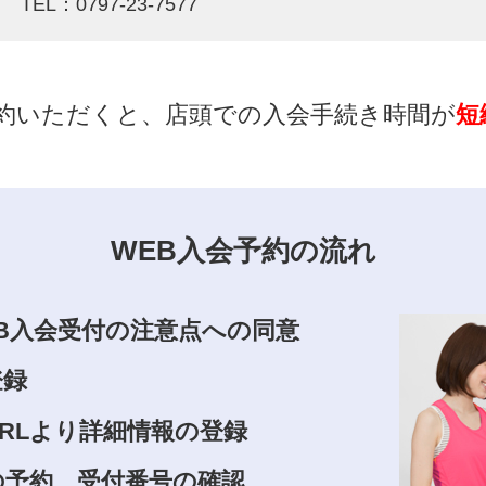
TEL：0797-23-7577
約いただくと、店頭での入会手続き時間が
短
WEB入会予約の流れ
B入会受付の注意点への同意
登録
RLより詳細情報の登録
の予約、受付番号の確認