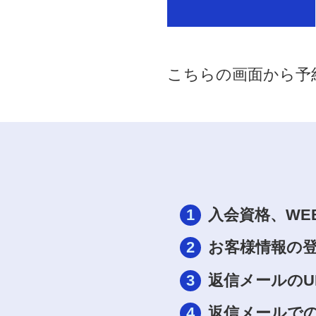
こちらの画面から予
1
入会資格、WE
2
お客様情報の
3
返信メールのU
4
返信メールで