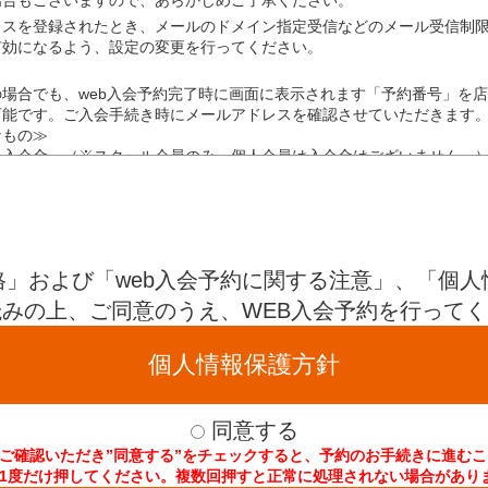
ール及びホームページからのお問合せではお受けできません。
レスを登録されたとき、メールのドメイン指定受信などのメール受信制
にかかわらず、退会の手続きが完了するまで継続されます。
有効になるよう、設定の変更を行ってください。
判断した場合以外は諸会費、諸費用は返却いたしません。
場合でも、web入会予約完了時に画面に表示されます「予約番号」を
可能です。ご入会手続き時にメールアドレスを確認させていただきます
なもの≫
において、また自己の健康管理に基づいてクラブ施設を利
・入会金 （※スクール会員のみ。個人会員は入会金はございません。
、物的事故
ンペーン内容やキャンペーン期間により金額は異なります。）
じた盗難・事故等
他健康上の傷害を生じた場合
わかるもの
帰すべき事由が無い場合、当社は損害賠償の責任を負いません。 また、クラ
格」および「web入会予約に関する注意」、「個人
当社又は第三者に損害を与えた場合は、当社は速やかにその賠償の責に任ずる
確認できるもの
みの上、ご同意のうえ、WEB入会予約を行って
間放置しますと、システムが中断される場合がございます。このとき入
い。
個人情報保護方針
報は、会員登録及びその管理に使用させていただきます。また、各種案
います。
き落としを三井住友カード株式会社もしくは
十六電算デジタルサービス
同意する
ご確認いただき”同意する”をチェックすると、予約のお手続きに進む
1度だけ押してください。複数回押すと正常に処理されない場合があり