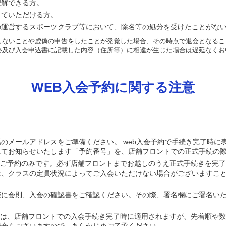
理解できる方。
っていただける方。
の運営するスポーツクラブ等において、除名等の処分を受けたことがな
しないことや虚偽の申告をしたことが発覚した場合、その時点で退会となるこ
格及び入会申込書に記載した内容（住所等）に相違が生じた場合は遅延なくお
WEB入会予約に関する注意
当社が判断した場合には、クラブへの入場をお断りするこ
った場合はご退場いただくことがございます。
）に反することが判明した方。およびクラブの諸規則を遵守しない方。
。健康状態を害しており、運動・入浴することが好ましくないとき。
他人に伝染または感染する恐れのある疾病を有する方。
のメールアドレスをご準備ください。 web入会予約で手続き完了時に
当クラブの安全配慮および秩序の維持から、当社が不適当と判断した方
にてお知らせいたします「予約番号」を、店舗フロントでの正式手続の
かない状況にあり、他の利用者に影響が及ぶ恐れがあると考えられる方
のご予約のみです。必ず店舗フロントまでお越しのうえ正式手続きを完
は、クラスの定員状況によってご入会いただけない場合がございますこ
利用することが困難であると当社が判断した方。
際に会則、入会の確認書をご確認ください。その際、署名欄にご署名い
き、会費等の入金について
各種手続きに関しては、変更希望月前月の1日〜10日が手続き期間とな
典は、店舗フロントでの入会手続き完了時に適用されますが、先着順や
が必要です。
場合もございますので、あらかじめご了承ください。