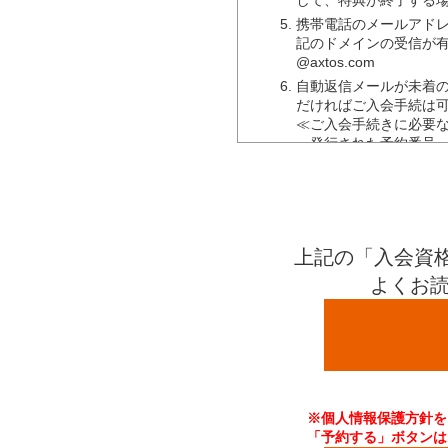
※電話・Fax.・Ｅメ
携帯電話のメールアド
ご契約はご利用の有無
記のドメインの受信が
当社が止むを得ないと
@axtos.com
自動返信メールが未着の
損害責任について
だければご入会手続は
≪ご入会手続きに必要
自己の責任と危険負担
・発行された予約番号
クラブ内における人的
・登録手数料（※キャ
クラブ施設利用中に生
・月会費２ヶ月分
疾病の発生、悪化その
・通帳など口座情報が
・金融機関届出印
において、当社の責めに
上記の「入会資
に帰すべき理由により、
・免許証など本人様が
よくお読
入力途中で画面を長時
れますのでご注意下さ
入力されました個人情
ていただく場合がござ
弊社では、月会費の引
ります。
※個人情報保護方針を
「予約する」ボタンは