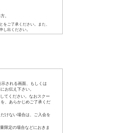
い方。
とをご了承ください。また、
申し出ください。
とがございます。ま
表示される画面、もしくは
。
際にお伝え下さい。
。
了してください。なおスクー
とを、あらかじめご了承くだ
ただけない場合は、ご入会を
ります。
数量限定の場合などにおきま