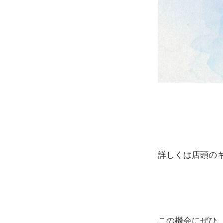
あ
あ
あ
詳しくは店頭の
あ
あ
この機会にぜひ、