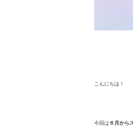
あ
あ
あ
こんにちは！
あ
あ
今回は
６月から