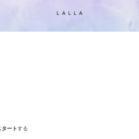
スタート
する