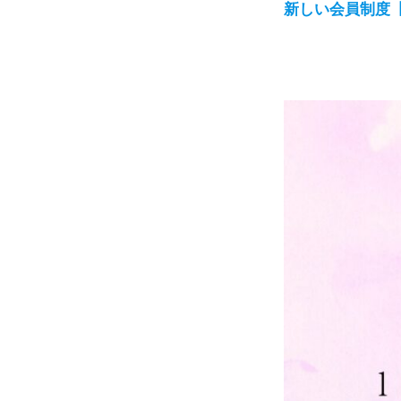
新しい会員制度
あ
あ