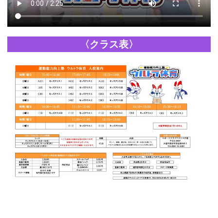
〈
クラス表
〉