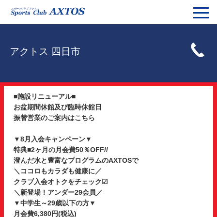
アクトス 四日市
■施設リニューアル■
お盆期間休館及び臨時休館日
振替営業のご案内はこちら
▼8月入会キャンペーン▼
特典■2ヶ月の月会費50％OFF//
澄んだ水と豊富なプログラムのAXTOSで
＼ココロもカラダも健康に／
クラブ入会オトクをチェック☑
＼新登場！アンダー29会員／
▼中学生～29歳以下の方▼
月会費6,380円(税込)