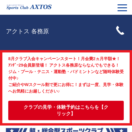
アクトス 各務原
8月クラブ入会キャンペーンスタート！月会費2ヵ月半額★！
ｱﾝﾀﾞｰ29会員新登場！ アクトス各務原ならなんでもできる！
ジム・プール・テニス・運動塾・バドミントンなど随時体験受
付中♪
ご紹介やWスクール割で更にお得に！まずは一度、見学・体験
へお気軽にお越しください♪
クラブの見学・体験予約はこちらを【ク
リック】