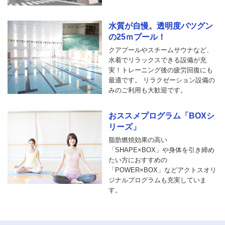
水質が自慢。透明度バツグン
の25ｍプール！
クアプールやスチームサウナなど、
水着でリラックスできる設備が充
実！トレーニング後の疲労回復にも
最適です。 リラクゼーション設備の
みのご利用も大歓迎です。
おススメプログラム「BOXシ
リーズ」
脂肪燃焼効果の高い
「SHAPE×BOX」や身体を引き締め
たい方におすすめの
「POWER×BOX」などアクトスオリ
ジナルプログラムも充実していま
す。